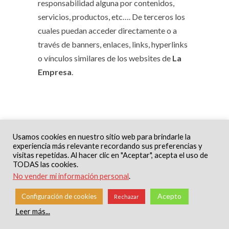
responsabilidad alguna por contenidos,
servicios, productos, etc…. De terceros los
cuales puedan acceder directamente o a
través de banners, enlaces, links, hyperlinks
o vínculos similares de los websites de
La
Empresa
.
Usamos cookies en nuestro sitio web para brindarle la
experiencia más relevante recordando sus preferencias y
visitas repetidas. Al hacer clic en "Aceptar", acepta el uso de
TODAS las cookies.
No vender mi información personal
.
Acepto
Configuración de cookies
Rechazar
Materiales Can Rull, empresa familiar dedicada a
Leer más...
la comercialización de materiales de
construcción, cerámicas y complementos de